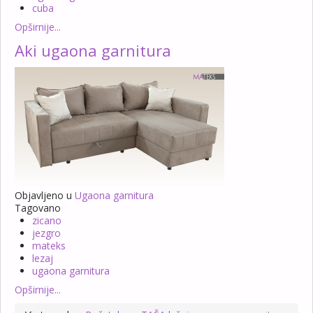
cuba
Opširnije...
Aki ugaona garnitura
Objavljeno u
Ugaona garnitura
Tagovano
zicano
jezgro
mateks
lezaj
ugaona garnitura
Opširnije...