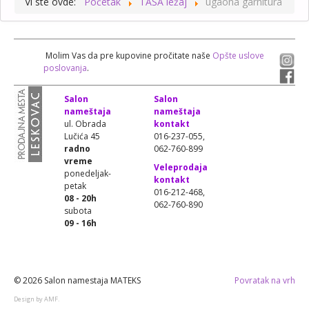
Vi ste ovde:
Početak
TAŠA ležaj
ugaona garnitura
Molim Vas da pre kupovine pročitate naše
Opšte uslove
poslovanja
.
Salon
Salon
nameštaja
nameštaja
ul. Obrada
kontakt
Lučića 45
016-237-055,
radno
062-760-899
vreme
Veleprodaja
ponedeljak-
kontakt
petak
016-212-468,
08 - 20h
062-760-890
subota
09 - 16h
© 2026 Salon namestaja MATEKS
Povratak na vrh
Design by AMF.