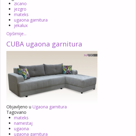
zicano
jezgro
mateks
ugaona garnitura
jekalux
Opširnije...
CUBA ugaona garnitura
Objavljeno u
Ugaona garnitura
Tagovano
mateks
namestaj
ugaona
ugaona garnitura