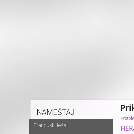
Pri
NAMEŠTAJ
Pretpl
Francuski ležaj
HERA