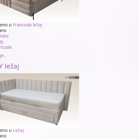
jeno u
Francuski ležaj
ano
teks
aj
ncuski
e...
Y ležaj
jeno u
Ležaj
ano