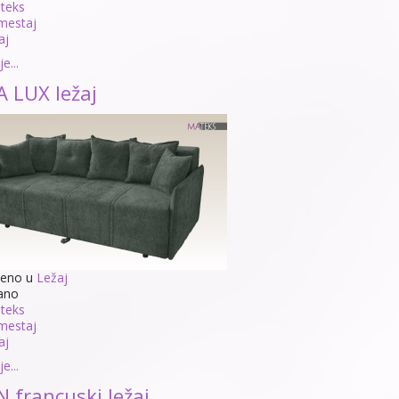
teks
mestaj
aj
e...
 LUX ležaj
jeno u
Ležaj
ano
teks
mestaj
aj
e...
 francuski ležaj