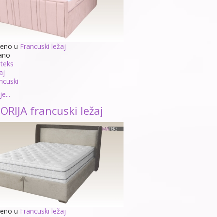
jeno u
Francuski ležaj
ano
teks
aj
ncuski
e...
ORIJA francuski ležaj
jeno u
Francuski ležaj