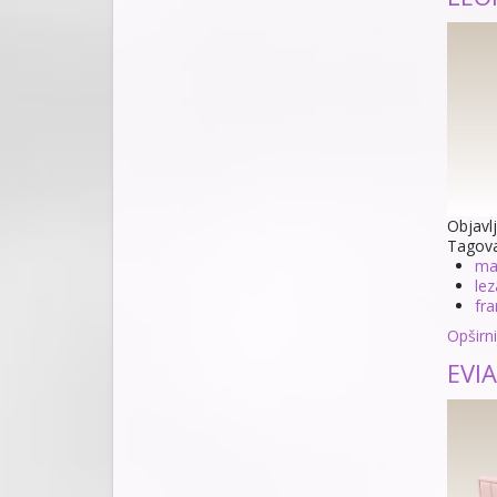
Objavl
Tagov
ma
lez
fra
Opširnij
EVIA