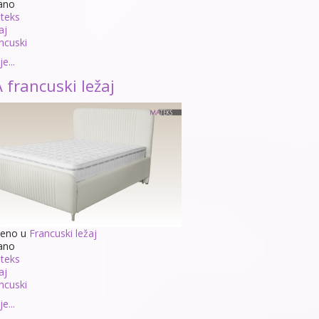
ano
teks
aj
ncuski
e...
 francuski ležaj
jeno u
Francuski ležaj
ano
teks
aj
ncuski
e...