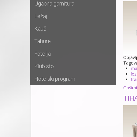
Ugaona garnitura
Ležaj
Kauč
Tabure
Fotelja
Objavl
Tagov
Klub sto
ma
lez
Hotelski program
fra
Opširnij
TIHA