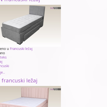
jeno u
Francuski ležaj
ano
teks
aj
ncuski
e...
 francuski ležaj