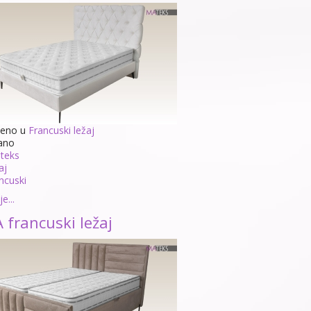
jeno u
Francuski ležaj
ano
teks
aj
ncuski
e...
 francuski ležaj