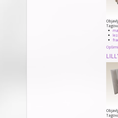
Objavl
Tagov
ma
lez
fra
Opširnij
LILL
Objavl
Tagov