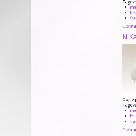
Tagov
ma
lez
fra
Opširnij
NIKA
Objavl
Tagov
ma
lez
fra
Opširnij