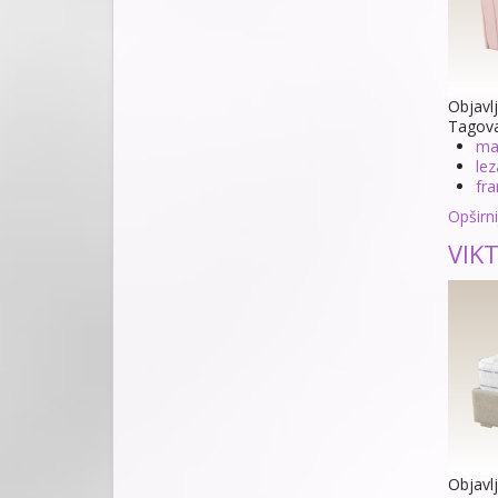
Objavl
Tagov
ma
lez
fra
Opširnij
VIKT
Objavl