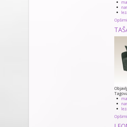
ma
na
lez
Opširnij
TAŠA
Objavl
Tagov
ma
na
lez
Opširnij
LEON