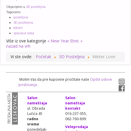
Objavljeno u
3D posteljina
Tagovano
posteljina
3D posteljina
tekstil
spavaca soba
Više iz ove kategorije
« New Year
Etnic »
nazad na vrh
Vi ste ovde:
Početak
3D Posteljina
Winter Love
Molim Vas da pre kupovine pročitate naše
Opšte uslove
poslovanja
.
Salon
Salon
nameštaja
nameštaja
ul. Obrada
kontakt
Lučića 45
016-237-055,
radno
062-760-899
vreme
Veleprodaja
ponedeljak-