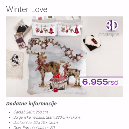
Winter Love
Dodatne informacije
Čaršaf:
240 x 260 cm
Jorganska navlaka:
200 x 220 cm x1kom.
Jastučnica:
50 x 70 x 4kom.
Opis:
Pamučni saten - 3D