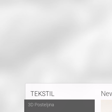
New
TEKSTIL
3D Posteljina