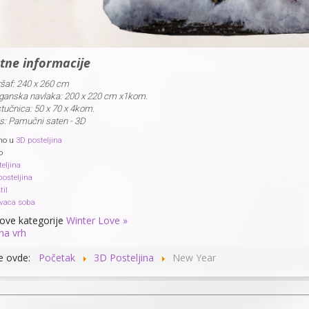
tne informacije
šaf:
240 x 260 cm
ganska navlaka:
200 x 220 cm x1kom.
tučnica:
50 x 70 x 4kom.
s:
Pamučni saten - 3D
no u
3D posteljina
o
eljina
posteljina
til
vaca soba
 ove kategorije
Winter Love »
na vrh
te ovde:
Početak
3D Posteljina
New Year