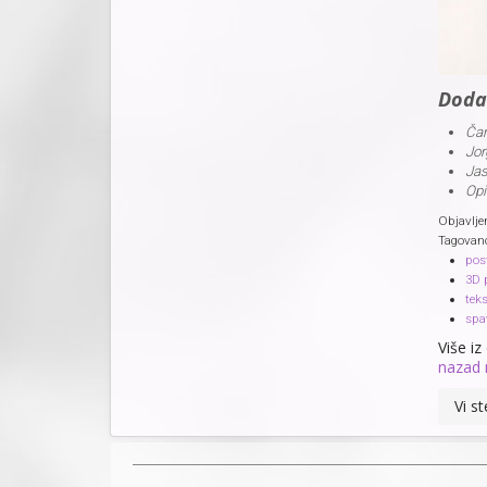
Doda
Čar
Jor
Jas
Opi
Objavlje
Tagovan
post
3D 
teks
spa
Više iz
nazad 
Vi s