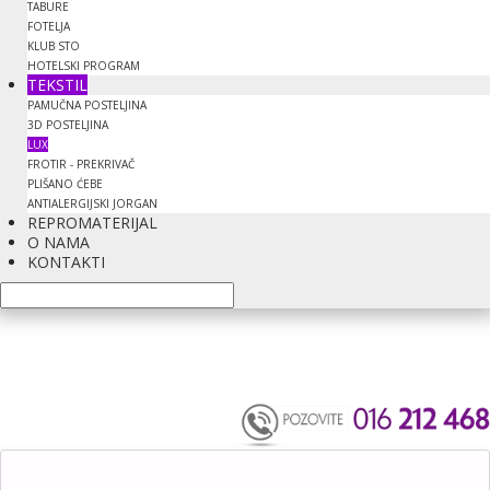
TABURE
FOTELJA
KLUB STO
HOTELSKI PROGRAM
TEKSTIL
PAMUČNA POSTELJINA
3D POSTELJINA
LUX
FROTIR - PREKRIVAČ
PLIŠANO ĆEBE
ANTIALERGIJSKI JORGAN
REPROMATERIJAL
O NAMA
KONTAKTI