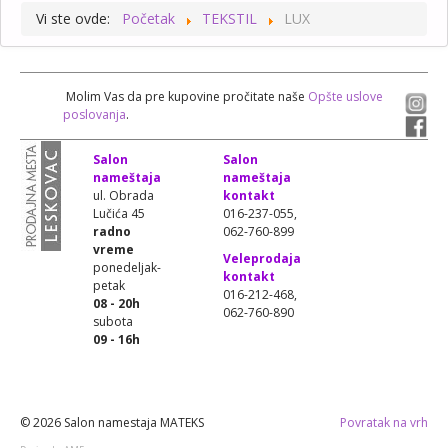
Vi ste ovde:
Početak
TEKSTIL
LUX
Molim Vas da pre kupovine pročitate naše
Opšte uslove
poslovanja
.
Salon
Salon
nameštaja
nameštaja
ul. Obrada
kontakt
Lučića 45
016-237-055,
radno
062-760-899
vreme
Veleprodaja
ponedeljak-
kontakt
petak
016-212-468,
08 - 20h
062-760-890
subota
09 - 16h
© 2026 Salon namestaja MATEKS
Povratak na vrh