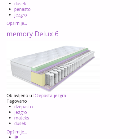
dusek
penasto
jezgro
Opširnije...
memory Delux 6
Objavljeno u
Džepasta jezgra
Tagovano
dzepasto
jezgro
mateks
dusek
Opširnije...