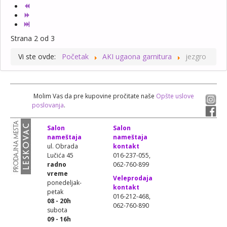
Strana 2 od 3
Vi ste ovde:
Početak
AKI ugaona garnitura
jezgro
Molim Vas da pre kupovine pročitate naše
Opšte uslove
poslovanja
.
Salon
Salon
nameštaja
nameštaja
ul. Obrada
kontakt
Lučića 45
016-237-055,
radno
062-760-899
vreme
Veleprodaja
ponedeljak-
kontakt
petak
016-212-468,
08 - 20h
062-760-890
subota
09 - 16h